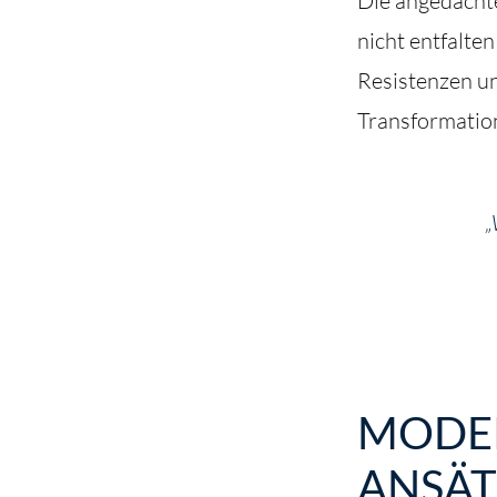
Die angedacht
nicht entfalte
Resistenzen un
Transformation
„
MODE
ANSÄT