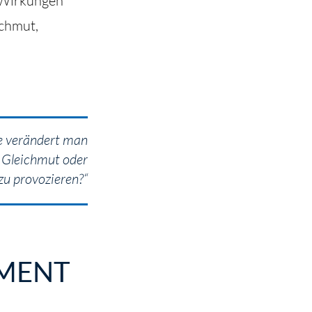
 Wirkungen
ichmut,
e verändert man
, Gleichmut oder
u provozieren?“
MENT