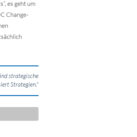
“, es geht um
OC Change-
men
tsächlich
nd strategische
iert Strategien."