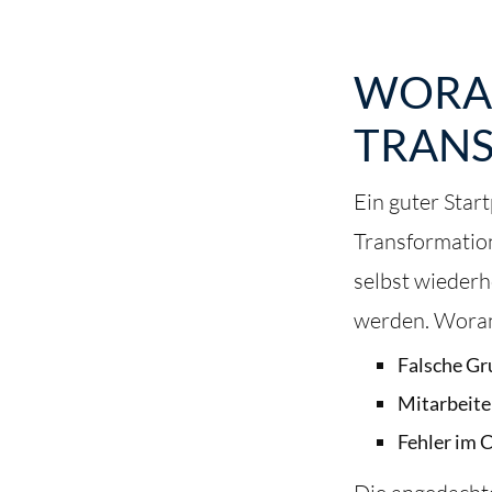
WORA
TRAN
Ein guter Star
Transformation
selbst wiederh
werden. Woran
Falsche Gr
Mitarbeite
Fehler im 