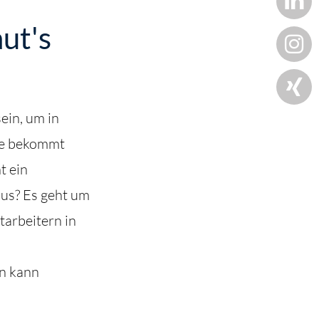
ut's
ein, um in
ie bekommt
t ein
us? Es geht um
tarbeitern in
en kann