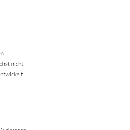
en
chst nicht
ntwickelt