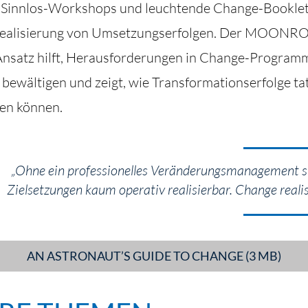
 „Sinnlos-Workshops und leuchtende Change-Booklets
 Realisierung von Umsetzungserfolgen. Der MOONR
satz hilft, Herausforderungen in Change-Program
u bewältigen und zeigt, wie Transformationserfolge ta
den können.
„Ohne ein professionelles Veränderungsmanagement si
Zielsetzungen kaum operativ realisierbar. Change realis
AN ASTRONAUT’S GUIDE TO CHANGE (3 MB)