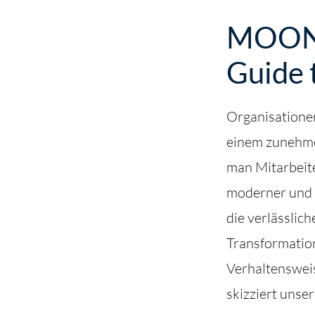
MOONR
Guide 
Organisatione
einem zunehme
man Mitarbeite
moderner und 
die verlässlic
Transformation
Verhaltensweis
skizziert unse