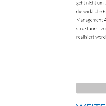
geht nicht um
die wirkliche
Management An
strukturiert z
realisiert wer