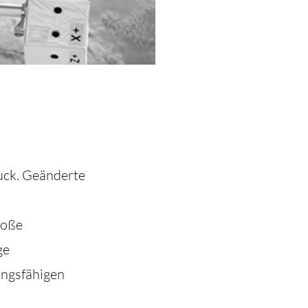
uck. Geänderte
roße
ge
ungsfähigen